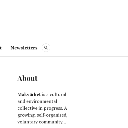
ve
t
Newsletters
SEARCH
About
Makvärket
is a cultural
and environmental
collective in progress. A
growing, self-organised,
voluntary community…