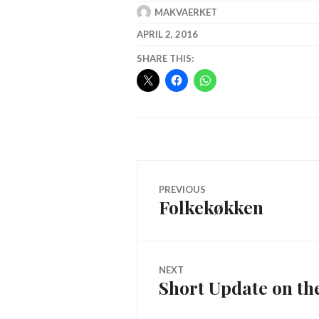
MAKVAERKET
APRIL 2, 2016
SHARE THIS:
Post
PREVIOUS
Folkekøkken
Previous
navigation
post:
NEXT
Short Update on th
Next
post: