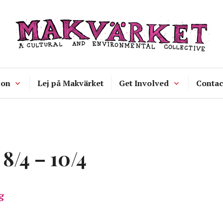
Makvärket
a cultural and environmental collecti
 on
Lej på Makvärket
Get Involved
Contac
8/4 – 10/4