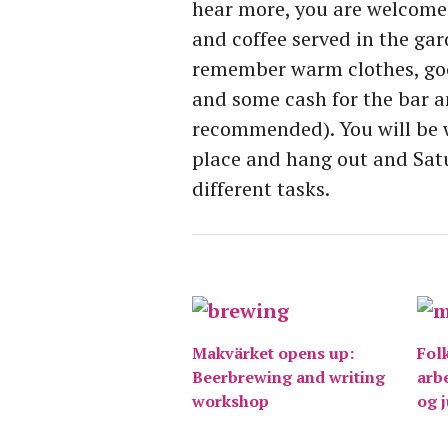
hear more, you are welcom
and coffee served in the ga
remember warm clothes, go
and some cash for the bar a
recommended). You will be 
place and hang out and Sat
different tasks.
Makvärket opens up:
Fol
Beerbrewing and writing
arbe
workshop
og 