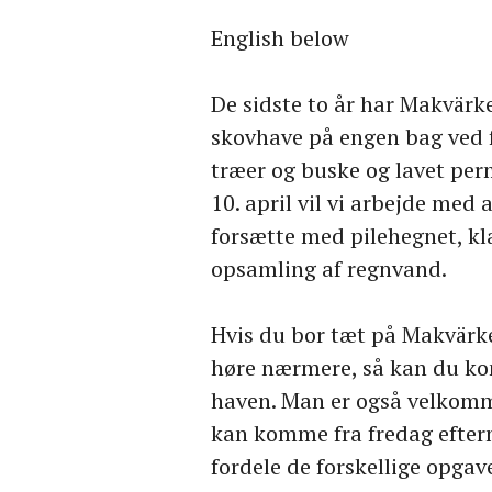
English below
De sidste to år har Makvärk
skovhave på engen bag ved f
træer og buske og lavet perm
10. april vil vi arbejde med
forsætte med pilehegnet, kla
opsamling af regnvand.
Hvis du bor tæt på Makvärket
høre nærmere, så kan du kom
haven. Man er også velkomm
kan komme fra fredag efterm
fordele de forskellige opgave