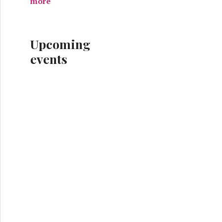
more
Upcoming
events