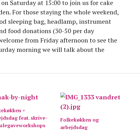
e
on Saturday at 15:00
to join us for cake
rden. For those staying the whole weekend,
od sleeping bag, headlamp, instrument
nd food donations (30-50 per day
welcome from Friday afternoon to see the
urday morning we will talk about the
kekøkken +
jdsdag feat. skrive-
Folkekøkken og
julegaveworkshops
arbejdsdag