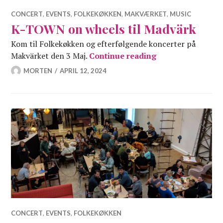
CONCERT
,
EVENTS
,
FOLKEKØKKEN
,
MAKVÆRKET
,
MUSIC
K-TOWN on wheels til Madvärk
Kom til Folkekøkken og efterfølgende koncerter på
K-TOWN on wheel
Makvärket den 3 Maj.
Continue reading
MORTEN
APRIL 12, 2024
CONCERT
,
EVENTS
,
FOLKEKØKKEN