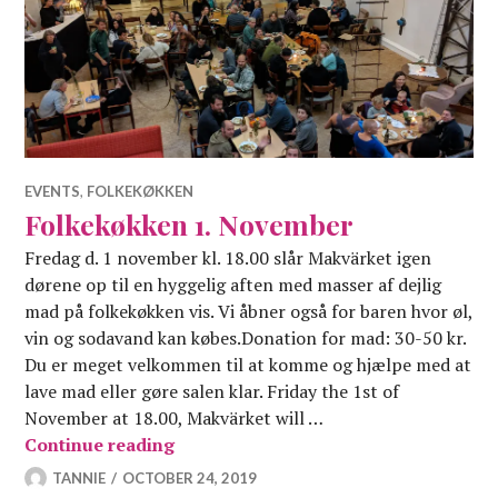
EVENTS
,
FOLKEKØKKEN
Folkekøkken 1. November
Fredag d. 1 november kl. 18.00 slår Makvärket igen
dørene op til en hyggelig aften med masser af dejlig
mad på folkekøkken vis. Vi åbner også for baren hvor øl,
vin og sodavand kan købes.Donation for mad: 30-50 kr.
Du er meget velkommen til at komme og hjælpe med at
lave mad eller gøre salen klar. Friday the 1st of
November at 18.00, Makvärket will …
Folkekøkken 1. November
Continue reading
TANNIE
OCTOBER 24, 2019