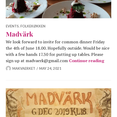
EVENTS
,
FOLKEKØKKEN
Madvärk
We look forward to invite for common dinner Friday
the 4th of June 18.00. Hopefully outside. Would be nice
with a few hands 17.30 for putting up tables. Please
Madvä
sign up at madvaerk@gmail.com
Continue reading
MAKVAERKET
MAY 24, 2021