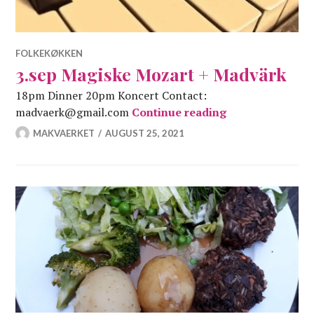
FOLKEKØKKEN
3.sep Magiske Mozart + Madvärk
18pm Dinner 20pm Koncert Contact:
3.sep Magiske 
madvaerk@gmail.com
Continue reading
MAKVAERKET
AUGUST 25, 2021