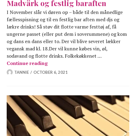
Madvärk og festlig baraften
I November slår vi døren op – både til den månedlige
fællesspisning og til en festlig bar aften med djs og
lækre drinks! Så støv dit flotte varme festtøj af, få
ungerne passet (eller put dem i soverummene) og kom
og dans en dans eller to. Der vil blive severet lækker
vegansk mad kl. 18.Der vil kunne købes vin, øl,
sodavand og flotte drinks. Folkekøkkenet …
Madvärk og festlig baraften
Continue reading
TANNIE
OCTOBER 6, 2021