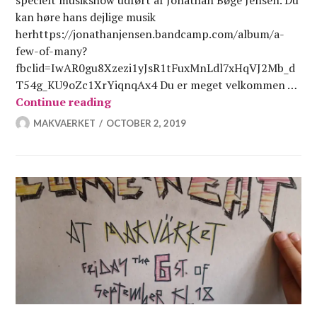
kan høre hans dejlige musik
herhttps://jonathanjensen.bandcamp.com/album/a-
few-of-many?
fbclid=IwAR0gu8Xzezi1yJsR1tFuxMnLdl7xHqVJ2Mb_d
T54g_KU9oZc1XrYiqnqAx4 Du er meget velkommen …
Folkekøkken 3 Okt
Continue reading
MAKVAERKET
OCTOBER 2, 2019