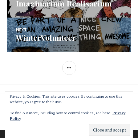
Imaginarium Realisarium
Previous
navigation
post:
NEXT
WinterVolunteer
Next
post:
SIDEBAR
Privacy & Cookies: This site uses cookies. By continuing to use this
website, you agree to their use.
The Association
Privacy Policy
To find out more, including how to control cookies, see here:
Privacy
Policy
Contact
Makvärket
a cultural and environmental collective