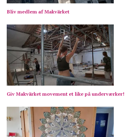
Bliv medlem af Makvärket
Giv Makvärket movement et like på underværker!