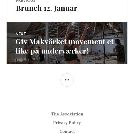
PREVIOUS
Brunch 12. Januar
Previous
navigation
post:
NEXT
Giv Makvärket movement et
Next
post:
like på underværker!
SIDEBAR
The Association
Privacy Policy
Contact