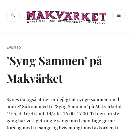
Skip
to
a cultural and environmental
SEARCH
PR
Makvärket
content
collective
ME
EVENTS
’Syng Sammen’ på
Makvärket
Synes du også at det er dejligt at synge sammen med
andre? Så kom med til ’Syng Sammen’ på Makvärket d.
19/3, d. 16/4 samt 14/5 kl. 16.00-17.00. Til den første
gang har vi taget nogle sange med men tage gerne
forslag med til sange og hvis muligt med akkorder, til