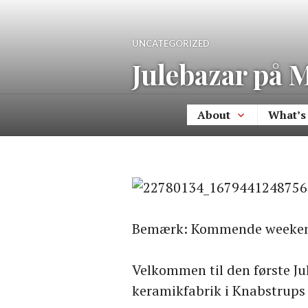
Skip
to
UNCATEGORIZED
content
Julebazar på 
About
What’s
Bemærk: Kommende weeke
Velkommen til den første J
keramikfabrik i Knabstrups 