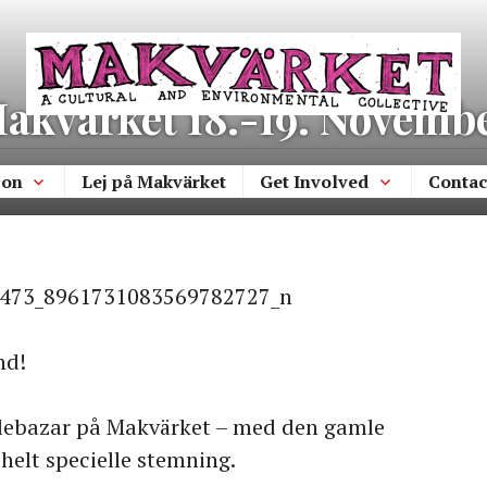
Makvärket
a cultural and environmental collecti
Makvärket 18.-19. Novemb
 on
Lej på Makvärket
Get Involved
Contac
nd!
ulebazar på Makvärket – med den gamle
helt specielle stemning.