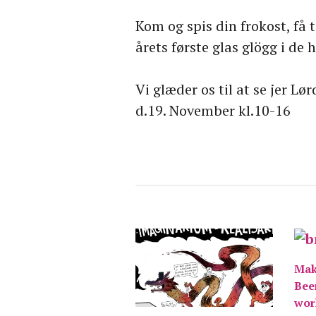
Kom og spis din frokost, få
årets første glas glögg i de 
Vi glæder os til at se jer 
d.19. November kl.10-16
Mak
Bee
wor