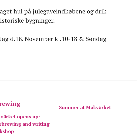
 taget hul på julegaveindkøbene og drik
historiske bygninger.
Lørdag d.18. November kl.10-18 & Søndag
Summer at Makvärket
värket opens up:
rbrewing and writing
kshop