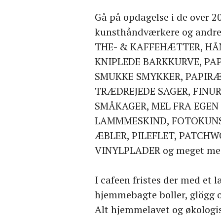
Gå på opdagelse i de over 20
kunsthåndværkere og andre 
THE- & KAFFEHÆTTER, HÅ
KNIPLEDE BARKKURVE, PA
SMUKKE SMYKKER, PAPIRÆ
TRÆDREJEDE SAGER, FINU
SMÅKAGER, MEL FRA EGEN
LAMMMESKIND, FOTOKUNS
ÆBLER, PILEFLET, PATCHW
VINYLPLADER og meget meg
I cafeen fristes der med et
hjemmebagte boller, glögg 
Alt hjemmelavet og økologi