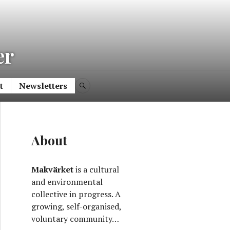
ve
er
t
Newsletters
SEARCH
About
Makvärket
is a cultural
and environmental
collective in progress. A
growing, self-organised,
voluntary community…