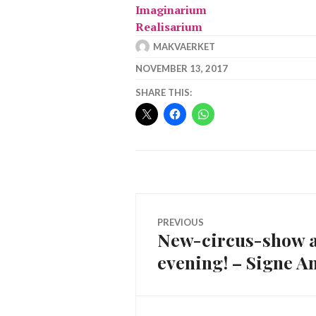
Imaginarium
Realisarium
MAKVAERKET
NOVEMBER 13, 2017
SHARE THIS:
Post
PREVIOUS
New-circus-show a
Previous
navigation
evening! – Signe A
post: