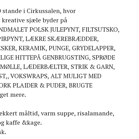
 stande i Cirkussalen, hvor
kreative sjæle byder på
NDMALET POLSK JULEPYNT, FILTSUTSKO,
PIRPYNT, LÆKRE SKÆREBRÆDDER,
SKER, KERAMIK, PUNGE, GRYDELAPPER,
RLIGE HITTEPÅ GENBRUGSTING, SPRØDE
 MØLLE, LÆD
ERBÆLTER, STRIK & GARN,
T,, VOKSWRAPS, ALT MULIGT MED
ORK PLAIDER & PUDER, BRUGTE
et mere.
 lækkert måltid, varm suppe, risalamande,
og kaffe &kage.
sk.