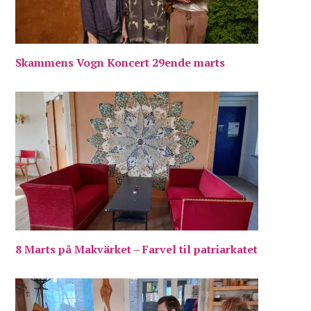
Skammens Vogn Koncert 29ende marts
8 Marts på Makvärket – Farvel til patriarkatet