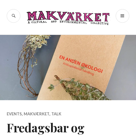
Skip
to
a cultural and environmental
SEARCH
PR
Makvärket
content
collective
ME
EVENTS
,
MAKVÆRKET
,
TALK
Fredagsbar og