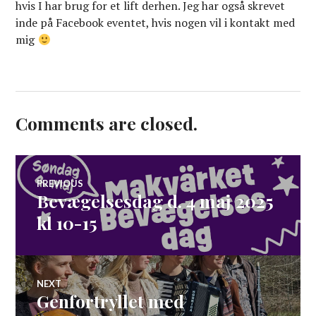
hvis I har brug for et lift derhen. Jeg har også skrevet
inde på Facebook eventet, hvis nogen vil i kontakt med
mig
Comments are closed.
Post
PREVIOUS
Bevægelsesdag d. 4 maj 2025
Previous
navigation
post:
kl 10-15
NEXT
Genfortryllet med
Next
post: