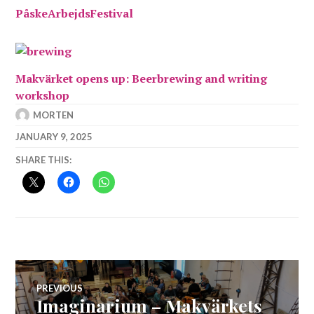
PåskeArbejdsFestival
Makvärket opens up: Beerbrewing and writing
workshop
MORTEN
JANUARY 9, 2025
SHARE THIS:
Post
PREVIOUS
Imaginarium – Makvärkets
Previous