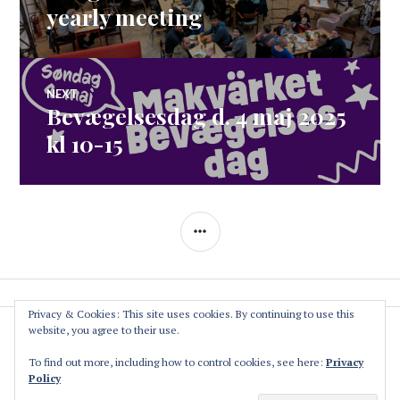
navigation
post:
yearly meeting
NEXT
Bevægelsesdag d. 4 maj 2025
Next
post:
kl 10-15
SIDEBAR
Privacy & Cookies: This site uses cookies. By continuing to use this
website, you agree to their use.
The Association
Privacy Policy
To find out more, including how to control cookies, see here:
Privacy
Policy
Contact