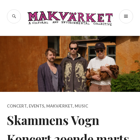
Skip
to
a cultural and environmental
SEARCH
PR
Makvärket
content
collective
ME
CONCERT
,
EVENTS
,
MAKVÆRKET
,
MUSIC
Skammens Vogn
Koncert 29ende marts