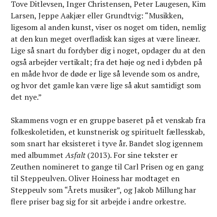
Tove Ditlevsen, Inger Christensen, Peter Laugesen, Kim
Larsen, Jeppe Aakjær eller Grundtvig: “Musikken,
ligesom al anden kunst, viser os noget om tiden, nemlig
at den kun meget overfladisk kan siges at være lineær.
Lige så snart du fordyber dig i noget, opdager du at den
også arbejder vertikalt; fra det høje og ned i dybden på
en måde hvor de døde er lige så levende som os andre,
og hvor det gamle kan være lige så akut samtidigt som
det nye.”
Skammens vogn er en gruppe baseret på et venskab fra
folkeskoletiden, et kunstnerisk og spirituelt fællesskab,
som snart har eksisteret i tyve år. Bandet slog igennem
med albummet
Asfalt
(2013). For sine tekster er
Zeuthen nomineret to gange til Carl Prisen og en gang
til Steppeulven. Oliver Hoiness har modtaget en
Steppeulv som “Årets musiker”, og Jakob Millung har
flere priser bag sig for sit arbejde i andre orkestre.