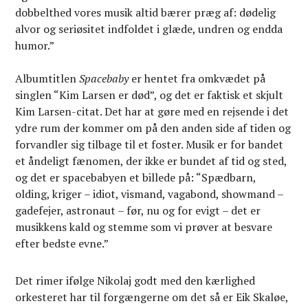
dobbelthed vores musik altid bærer præg af: dødelig
alvor og seriøsitet indfoldet i glæde, undren og endda
humor.”
Albumtitlen
Spacebaby
er hentet fra omkvædet på
singlen “Kim Larsen er død”, og det er faktisk et skjult
Kim Larsen-citat. Det har at gøre med en rejsende i det
ydre rum der kommer om på den anden side af tiden og
forvandler sig tilbage til et foster. Musik er for bandet
et åndeligt fænomen, der ikke er bundet af tid og sted,
og det er spacebabyen et billede på: “Spædbarn,
olding, kriger – idiot, vismand, vagabond, showmand –
gadefejer, astronaut – før, nu og for evigt – det er
musikkens kald og stemme som vi prøver at besvare
efter bedste evne.”
Det rimer ifølge Nikolaj godt med den kærlighed
orkesteret har til forgængerne om det så er Eik Skaløe,