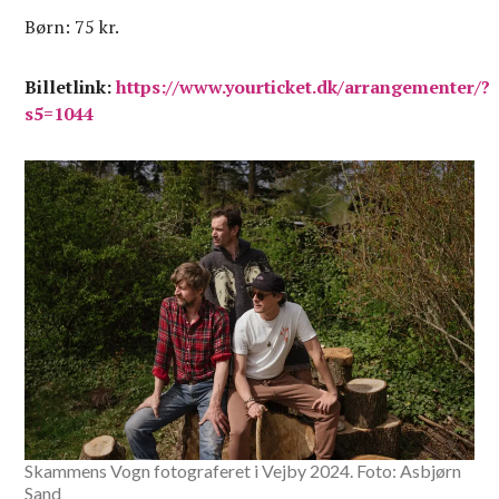
Børn: 75 kr.
Billetlink:
https://www.yourticket.dk/arrangementer/?
s5=1044
Skammens Vogn fotograferet i Vejby 2024. Foto: Asbjørn
Sand